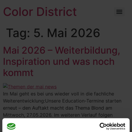
Color District
Tag:
5. Mai 2026
Mai 2026 – Weiterbildung,
Inspiration und was noch
kommt
Im Mai geht es bei uns wieder voll in die fachliche
Weiterentwicklung:Unsere Education-Termine starten
erneut – den Auftakt macht das Thema Blond am
Mittwoch, 27.05.2026. Im weiteren Verlauf folgen
moderne Balayage-Techniken sowie angesagte
Strähnentechniken wie AirTouch und vieles mehr.