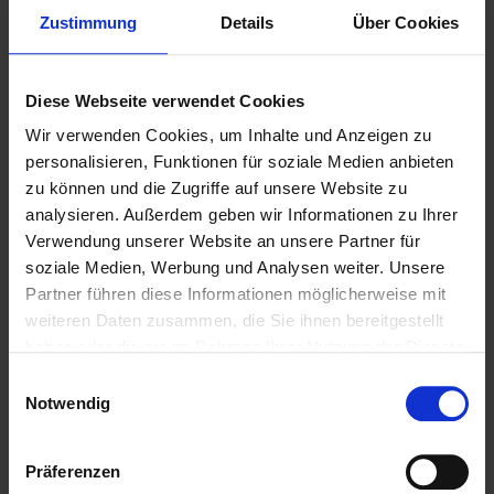
Hessen
Zustimmung
Details
Über Cookies
Es gelten folgende berufsrechtliche Regelungen:
Redaktionell verantwortlich
Diese Webseite verwendet Cookies
Wir verwenden Cookies, um Inhalte und Anzeigen zu
Daniela Böhr
personalisieren, Funktionen für soziale Medien anbieten
Landwehrstrasse 75
zu können und die Zugriffe auf unsere Website zu
64293 Darmstadt
analysieren. Außerdem geben wir Informationen zu Ihrer
Verwendung unserer Website an unsere Partner für
Verbraucher­streit­
soziale Medien, Werbung und Analysen weiter. Unsere
beilegung/Universal­
Partner führen diese Informationen möglicherweise mit
weiteren Daten zusammen, die Sie ihnen bereitgestellt
schlichtungs­stelle
haben oder die sie im Rahmen Ihrer Nutzung der Dienste
gesammelt haben.
Einwilligungsauswahl
Wir sind nicht bereit oder verpflichtet, an
Notwendig
Streitbeilegungsverfahren vor einer
Verbraucherschlichtungsstelle teilzunehmen.
Präferenzen
Quelle:
https://www.e-recht24.de