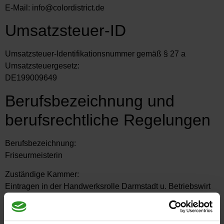
E-Mail: info@colordistrict.de
Umsatzsteuer-ID
Umsatzsteuer-Identifikationsnummer gemäß § 27 a
Umsatzsteuergesetz:
DE199009649
Berufsbezeichnung und
berufsrechtliche Regelungen
Berufsbezeichnung:
Friseurmeisterin
Zuständige Kammer:
Eintragen in der Handwerksrolle Darmstadt u. Betriebswirt
des Handwerks.
Verliehen in: